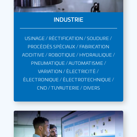
INDUSTRIE
USINAGE / RÉCTIFICATION / SOUDURE /
PROCÉDÉS SPÉCIAUX / FABRICATION
ADDITIVE / ROBOTIQUE / HYDRAULIQUE /
PNEUMATIQUE / AUTOMATISME /
VARIATION / ÉLECTRICITÉ /
ÉLECTRONIQUE / ÉLECTROTECHNIQUE /
CND / TUYAUTERIE / DIVERS