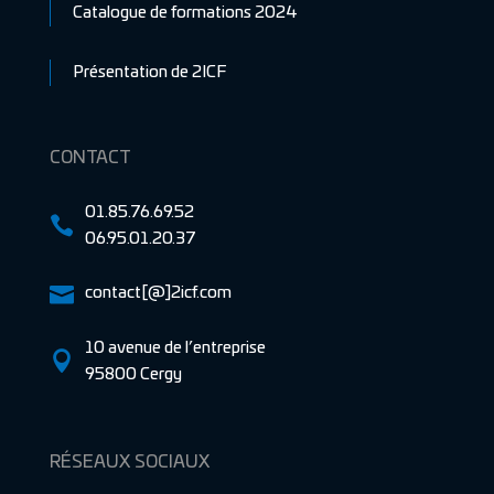
Catalogue de formations 2024
Présentation de 2ICF
CONTACT
01.85.76.69.52

06.95.01.20.37

contact[@]2icf.com
10 avenue de l’entreprise

95800 Cergy
RÉSEAUX SOCIAUX